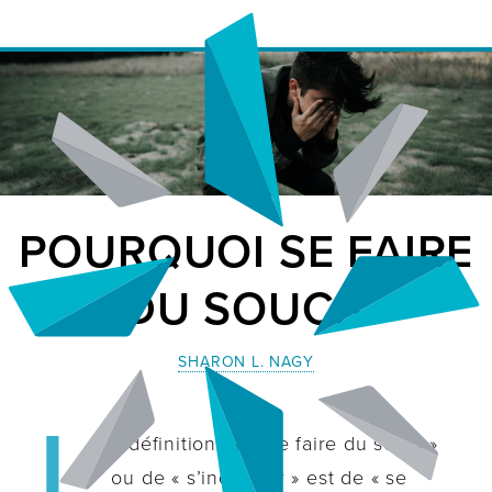
POURQUOI SE FAIRE
DU SOUCI?
SHARON L. NAGY
L
a définition de « se faire du souci »
ou de « s’inquiéter » est de « se