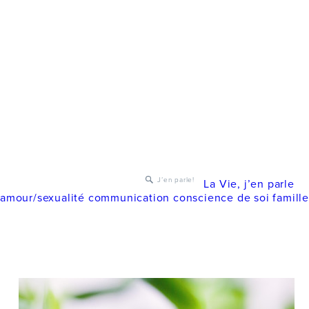
J’en parle!
La Vie, j’en parle
amour/sexualité
communication
conscience de soi
famill