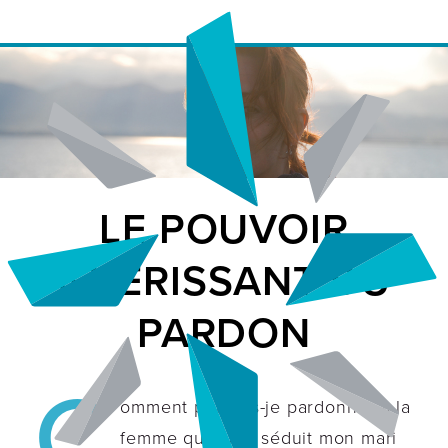
LE POUVOIR
GUÉRISSANT DU
PARDON
C
omment pouvais-je pardonner à la
femme qui avait séduit mon mari