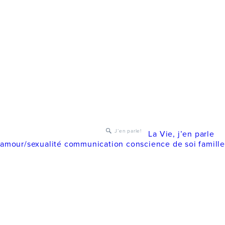
J’en parle!
La Vie, j’en parle
amour/sexualité
communication
conscience de soi
famill